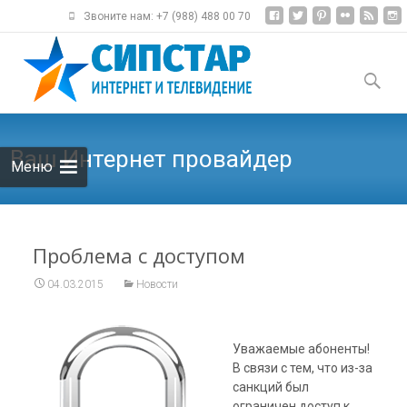
Звоните нам: +7 (988) 488 00 70
Наверх
Найти:
Ваш Интернет провайдер
Меню
Проблема с доступом
04.03.2015
Новости
Уважаемые абоненты!
В связи с тем, что из-за
санкций был
ограничен доступ к