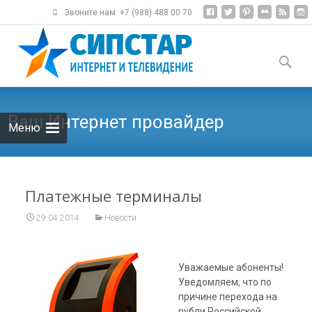
Звоните нам: +7 (988) 488 00 70
Наверх
Найти:
Ваш Интернет провайдер
Меню
Платежные терминалы
29.04.2014
Новости
Уважаемые абоненты!
Уведомляем, что по
причине перехода на
рубли Российской